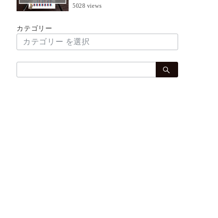
5028 views
カテゴリー
検
索：