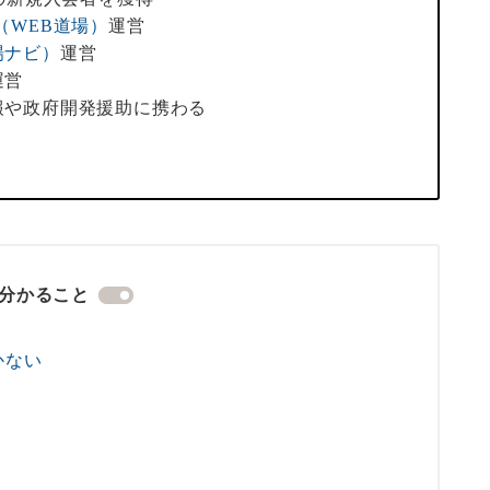
（WEB道場）
運営
場ナビ）
運営
運営
報や政府開発援助に携わる
分かること
かない