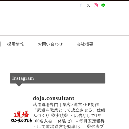
採用情報
お問い合わせ
会社概要
Instagram
dojo.consultant
武道道場専門｜集客×運営×HP制作
「武道を職業として成立させる」仕組
みづくり
🥋実績🥋
・広告なしで1年
100名入会
・体験ゼロ→毎月安定獲得
・ITで道場運営を効率化
🥋代表プ