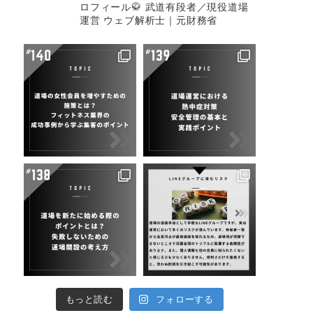
ロフィール🥋
武道有段者／現役道場
運営
ウェブ解析士｜元財務省
もっと読む
フォローする