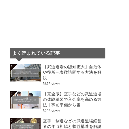
よく読まれている記事
【武道道場の認知拡大】自治体
1
や役所へ表敬訪問する方法を解
説
5875 views
【完全版】空手などの武道道場
2
の体験練習で入会率を高める方
法｜事前準備から当...
5203 views
空手・剣道などの武道道場経営
3
者の年収相場と収益構造を解説