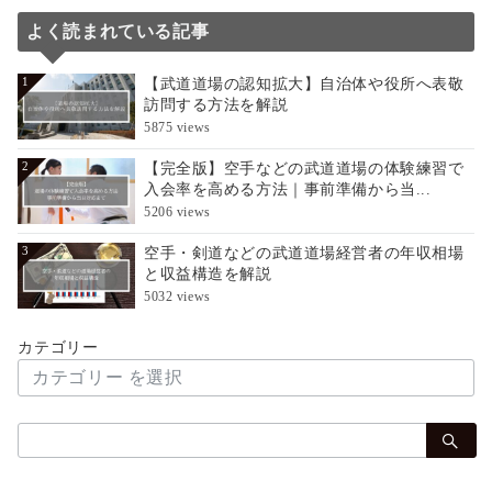
よく読まれている記事
【武道道場の認知拡大】自治体や役所へ表敬
1
訪問する方法を解説
5875 views
【完全版】空手などの武道道場の体験練習で
2
入会率を高める方法｜事前準備から当...
5206 views
空手・剣道などの武道道場経営者の年収相場
3
と収益構造を解説
5032 views
カテゴリー
検
索：