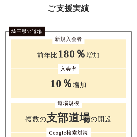
ご支援実績
埼玉県の道場
新規入会者
180％
前年比
増加
入会率
10％
増加
道場規模
支部道場
複数の
の開設
Google検索対策