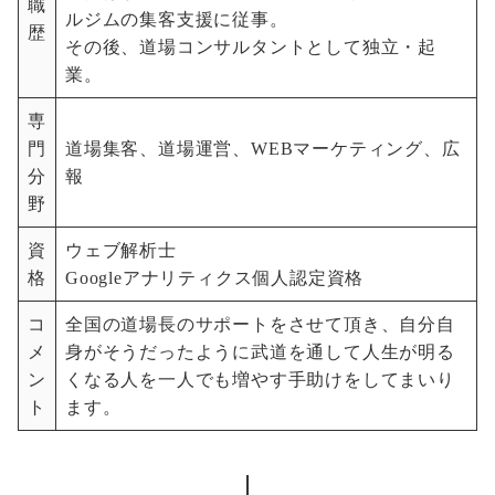
職
ルジムの集客支援に従事。
歴
その後、道場コンサルタントとして独立・起
業。
専
門
道場集客、道場運営、WEBマーケティング、広
分
報
野
資
ウェブ解析士
格
Googleアナリティクス個人認定資格
コ
全国の道場長のサポートをさせて頂き、自分自
メ
身がそうだったように武道を通して人生が明る
ン
くなる人を一人でも増やす手助けをしてまいり
ト
ます。