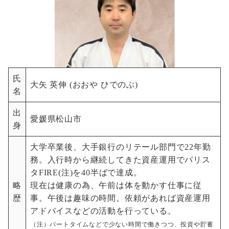
氏
大矢 英伸 (おおや ひでのぶ)
名
出
愛媛県松山市
身
大学卒業後、大手銀行のリテール部門で22年勤
務。入行時から継続してきた資産運用でバリス
タFIRE(注)を40半ばで達成。
略
現在は健康の為、午前は体を動かす仕事に従
歴
事。午後は趣味の時間。依頼があれば資産運用
アドバイスなどの活動を行っている。
（注）パートタイムなどで少ない時間で働きつつ、投資や貯蓄