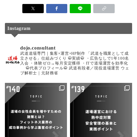
Instagram
dojo.consultant
武道道場専門｜集客×運営×HP制作
「武道を職業として成
立させる」仕組みづくり
🥋実績🥋
・広告なしで1年100名
入会
・体験ゼロ→毎月安定獲得
・ITで道場運営を効率化
🥋代表プロフィール🥋
武道有段者／現役道場運営
ウェ
ブ解析士｜元財務省