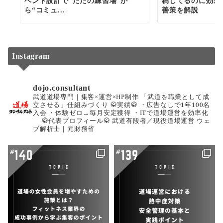
ベント設計で“ただの練習場”か
稿してるのに効果
ら“コミュ...
善策を解説
Instagram
dojo.consultant
武道道場専門｜集客×運営×HP制作
「武道を職業として成
立させる」仕組みづくり
🥋実績🥋
・広告なしで1年100名
入会
・体験ゼロ→毎月安定獲得
・ITで道場運営を効率化
🥋代表プロフィール🥋
武道有段者／現役道場運営
ウェ
ブ解析士｜元財務省