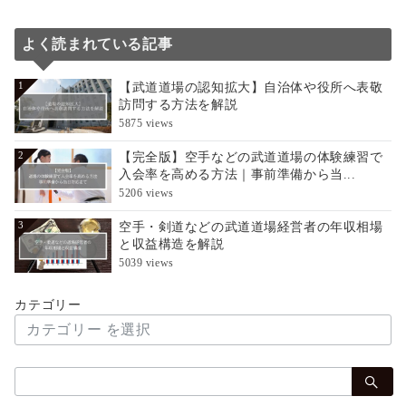
よく読まれている記事
【武道道場の認知拡大】自治体や役所へ表敬
1
訪問する方法を解説
5875 views
【完全版】空手などの武道道場の体験練習で
2
入会率を高める方法｜事前準備から当...
5206 views
空手・剣道などの武道道場経営者の年収相場
3
と収益構造を解説
5039 views
カテゴリー
検
索：