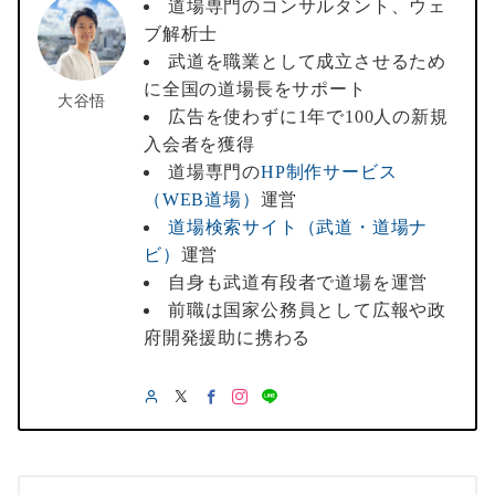
道場専門のコンサルタント、ウェ
ブ解析士
武道を職業として成立させるため
に全国の道場長をサポート
大谷悟
広告を使わずに1年で100人の新規
入会者を獲得
道場専門の
HP制作サービス
（WEB道場）
運営
道場検索サイト（武道・道場ナ
ビ）
運営
自身も武道有段者で道場を運営
前職は国家公務員として広報や政
府開発援助に携わる