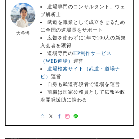
道場専門のコンサルタント、ウェ
ブ解析士
武道を職業として成立させるため
に全国の道場長をサポート
大谷悟
広告を使わずに1年で100人の新規
入会者を獲得
道場専門の
HP制作サービス
（WEB道場）
運営
道場検索サイト（武道・道場ナ
ビ）
運営
自身も武道有段者で道場を運営
前職は国家公務員として広報や政
府開発援助に携わる