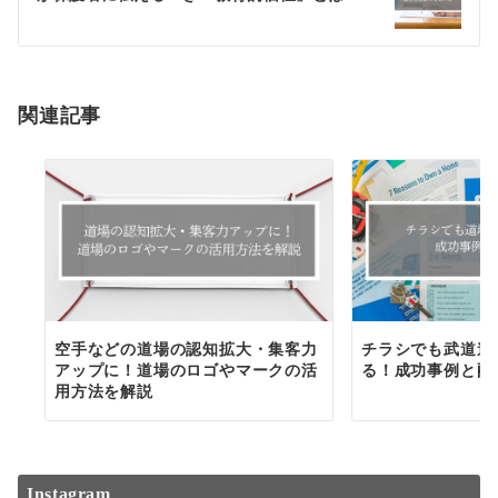
ー
シ
ョ
関連記事
ン
空手などの道場の認知拡大・集客力
チラシでも武道道
アップに！道場のロゴやマークの活
る！成功事例と配
用方法を解説
Instagram