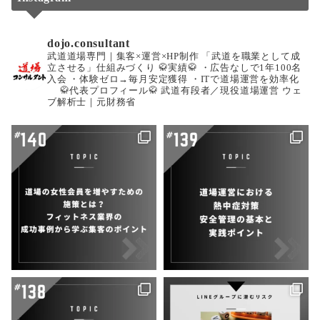
dojo.consultant
武道道場専門｜集客×運営×HP制作
「武道を職業として成
立させる」仕組みづくり
🥋実績🥋
・広告なしで1年100名
入会
・体験ゼロ→毎月安定獲得
・ITで道場運営を効率化
🥋代表プロフィール🥋
武道有段者／現役道場運営
ウェ
ブ解析士｜元財務省