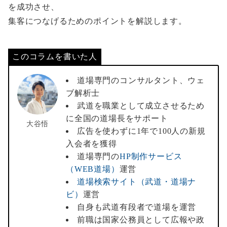
を成功させ、
集客につなげるためのポイントを解説します。
このコラムを書いた人
道場専門のコンサルタント、ウェ
ブ解析士
武道を職業として成立させるため
に全国の道場長をサポート
大谷悟
広告を使わずに1年で100人の新規
入会者を獲得
道場専門の
HP制作サービス
（WEB道場）
運営
道場検索サイト（武道・道場ナ
ビ）
運営
自身も武道有段者で道場を運営
前職は国家公務員として広報や政