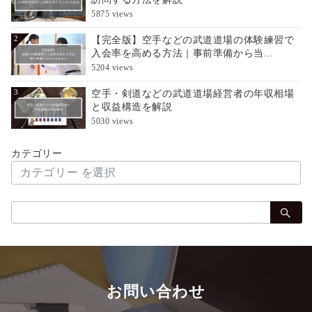
5875 views
【完全版】空手などの武道道場の体験練習で
2
入会率を高める方法｜事前準備から当...
5204 views
空手・剣道などの武道道場経営者の年収相場
3
と収益構造を解説
5030 views
カテゴリー
検
索：
お問い合わせ