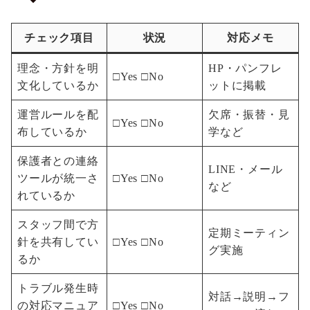
チェック項目
状況
対応メモ
理念・方針を明
HP・パンフレ
□Yes □No
文化しているか
ットに掲載
運営ルールを配
欠席・振替・見
□Yes □No
布しているか
学など
保護者との連絡
LINE・メール
ツールが統一さ
□Yes □No
など
れているか
スタッフ間で方
定期ミーティン
針を共有してい
□Yes □No
グ実施
るか
トラブル発生時
対話→説明→フ
の対応マニュア
□Yes □No