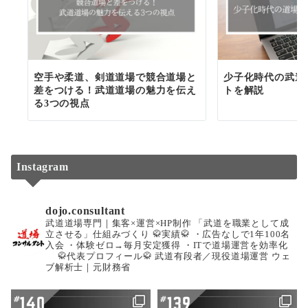
空手や柔道、剣道道場で競合道場と
少子化時代の武道
差をつける！武道道場の魅力を伝え
トを解説
る3つの視点
Instagram
dojo.consultant
武道道場専門｜集客×運営×HP制作
「武道を職業として成
立させる」仕組みづくり
🥋実績🥋
・広告なしで1年100名
入会
・体験ゼロ→毎月安定獲得
・ITで道場運営を効率化
🥋代表プロフィール🥋
武道有段者／現役道場運営
ウェ
ブ解析士｜元財務省