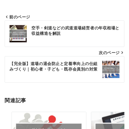
前のページ
投
空手・剣道などの武道道場経営者の年収相場と
収益構造を解説
稿
ナ
次のページ
ビ
ゲ
【完全版】道場の退会防止と定着率向上の仕組
みづくり｜初心者・子ども・既存会員別の対策
ー
シ
ョ
関連記事
ン