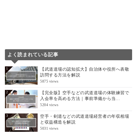
よく読まれている記事
【武道道場の認知拡大】自治体や役所へ表敬
1
訪問する方法を解説
5875 views
【完全版】空手などの武道道場の体験練習で
2
入会率を高める方法｜事前準備から当...
5204 views
空手・剣道などの武道道場経営者の年収相場
3
と収益構造を解説
5031 views