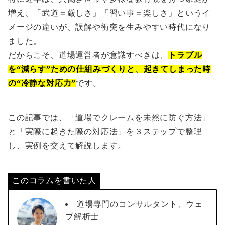
増え、「武道＝厳しさ」「習い事＝楽しさ」というイ
メージの違いが、誤解や衝突を生みやすい時代になり
ました。
だからこそ、道場運営者が意識すべきは、
トラブル
を“減らす”ための仕組みづくりと
、
起きてしまった時
の“冷静な対応力”
です。
この記事では、「道場でクレームを未然に防ぐ方法」
と「実際に起きた際の対応法」を３ステップで整理
し、実例を交えて解説します。
このコラムを書いた人
道場専門のコンサルタント、ウェ
ブ解析士