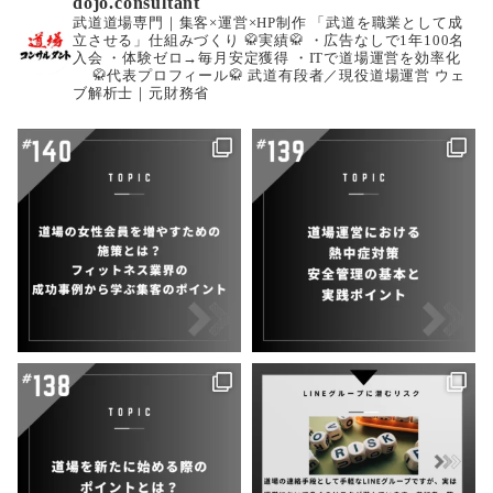
dojo.consultant
武道道場専門｜集客×運営×HP制作
「武道を職業として成
立させる」仕組みづくり
🥋実績🥋
・広告なしで1年100名
入会
・体験ゼロ→毎月安定獲得
・ITで道場運営を効率化
🥋代表プロフィール🥋
武道有段者／現役道場運営
ウェ
ブ解析士｜元財務省