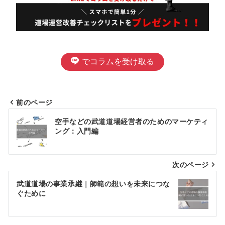
でコラムを受け取る
前のページ
投
空手などの武道道場経営者のためのマーケティ
ング：入門編
稿
ナ
次のページ
ビ
ゲ
武道道場の事業承継｜師範の想いを未来につな
ぐために
ー
シ