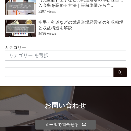
入会率を高める方法｜事前準備から当...
5207 views
空手・剣道などの武道道場経営者の年収相場
3
と収益構造を解説
5039 views
カテゴリー
検
索：
お問い合わせ
メールで問合せる