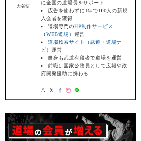
に全国の道場長をサポート
大谷悟
広告を使わずに1年で100人の新規
入会者を獲得
道場専門の
HP制作サービス
（WEB道場）
運営
道場検索サイト（武道・道場ナ
ビ）
運営
自身も武道有段者で道場を運営
前職は国家公務員として広報や政
府開発援助に携わる