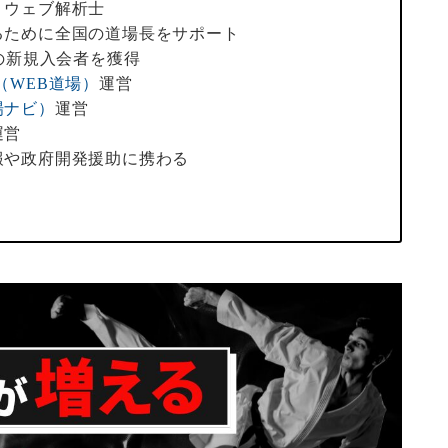
、ウェブ解析士
るために全国の道場長をサポート
人の新規入会者を獲得
（WEB道場）
運営
場ナビ）
運営
運営
報や政府開発援助に携わる