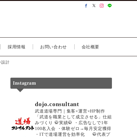
採用情報
お問い合わせ
会社概要
ー設計
Instagram
dojo.consultant
武道道場専門｜集客×運営×HP制作
「武道を職業として成立させる」仕組
みづくり
🥋実績🥋
・広告なしで1年
100名入会
・体験ゼロ→毎月安定獲得
・ITで道場運営を効率化
🥋代表プ