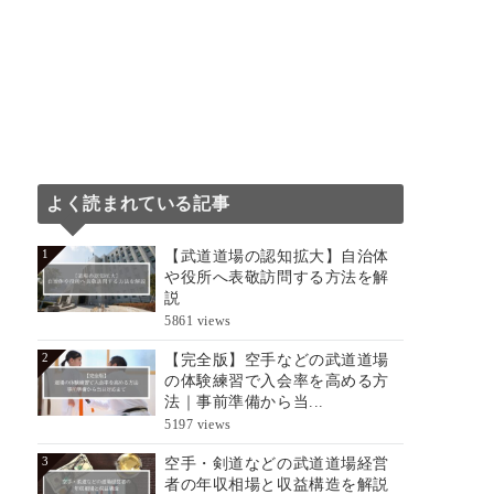
よく読まれている記事
【武道道場の認知拡大】自治体
1
や役所へ表敬訪問する方法を解
説
5861 views
【完全版】空手などの武道道場
2
の体験練習で入会率を高める方
法｜事前準備から当...
5197 views
空手・剣道などの武道道場経営
3
者の年収相場と収益構造を解説