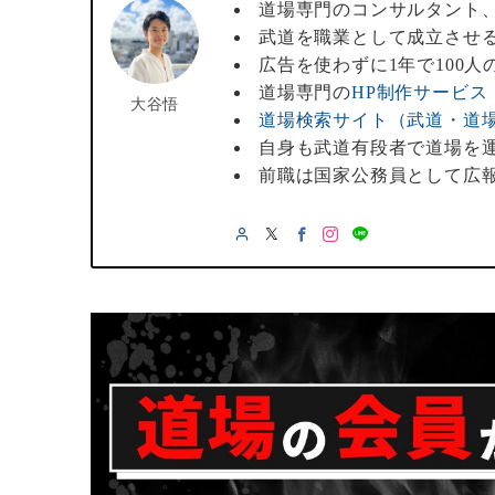
道場専門のコンサルタント
武道を職業として成立させ
広告を使わずに1年で100
道場専門の
HP制作サービス
大谷悟
道場検索サイト（武道・道
自身も武道有段者で道場を
前職は国家公務員として広