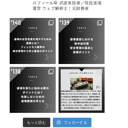
ロフィール🥋
武道有段者／現役道場
運営
ウェブ解析士｜元財務省
もっと読む
フォローする