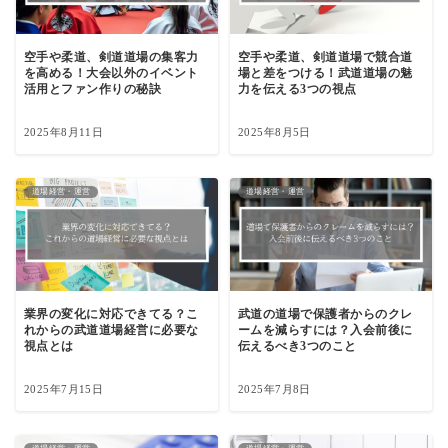
空手や柔道、剣道道場の集客力
空手や柔道、剣道道場で競合道
を高める！大会以外のイベント
場と差をつける！武道道場の魅
活用とファン作りの秘訣
力を伝える3つの視点
2025年8月11日
2025年8月5日
道場経営・運営
道場経営・運営
業界の変化に対応できてる？こ
武道の道場で保護者からのクレ
れからの武道道場経営に必要な
ームを減らすには？入会前後に
視点とは
伝えるべき3つのこと
2025年7月15日
2025年7月8日