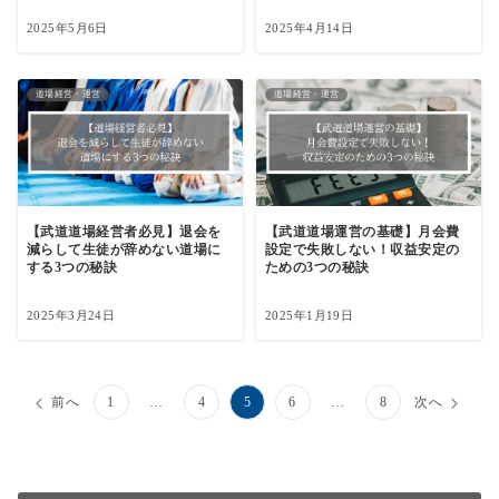
2025年5月6日
2025年4月14日
道場経営・運営
道場経営・運営
【武道道場経営者必見】退会を
【武道道場運営の基礎】月会費
減らして生徒が辞めない道場に
設定で失敗しない！収益安定の
する3つの秘訣
ための3つの秘訣
2025年3月24日
2025年1月19日
投
前へ
1
…
4
5
6
…
8
次へ
稿
の