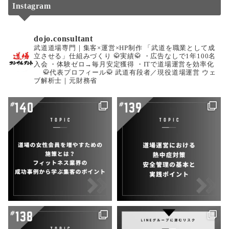
ペ
Instagram
ー
dojo.consultant
ジ
武道道場専門｜集客×運営×HP制作
「武道を職業として成
立させる」仕組みづくり
🥋実績🥋
・広告なしで1年100名
送
入会
・体験ゼロ→毎月安定獲得
・ITで道場運営を効率化
🥋代表プロフィール🥋
武道有段者／現役道場運営
ウェ
り
ブ解析士｜元財務省