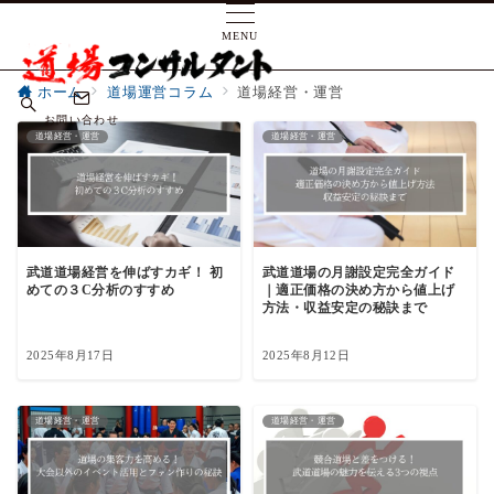
MENU
ホーム
道場運営コラム
道場経営・運営
お問い合わせ
道場経営・運営
道場経営・運営
武道道場経営を伸ばすカギ！ 初
武道道場の月謝設定完全ガイド
めての３C分析のすすめ
｜適正価格の決め方から値上げ
方法・収益安定の秘訣まで
2025年8月17日
2025年8月12日
道場経営・運営
道場経営・運営