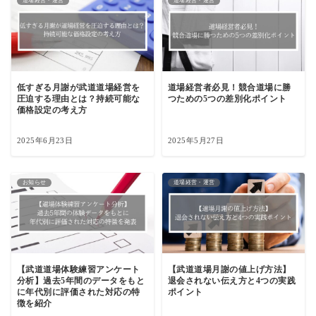
道場経営・運営
道場経営・運営
低すぎる月謝が武道道場経営を
道場経営者必見！競合道場に勝
圧迫する理由とは？持続可能な
つための5つの差別化ポイント
価格設定の考え方
2025年6月23日
2025年5月27日
お知らせ
道場経営・運営
【武道道場体験練習アンケート
【武道道場月謝の値上げ方法】
分析】過去5年間のデータをもと
退会されない伝え方と4つの実践
に年代別に評価された対応の特
ポイント
徴を紹介