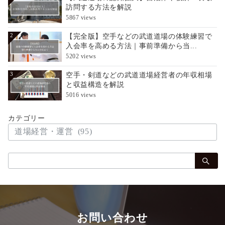
訪問する方法を解説
5867 views
【完全版】空手などの武道道場の体験練習で
2
入会率を高める方法｜事前準備から当...
5202 views
空手・剣道などの武道道場経営者の年収相場
3
と収益構造を解説
5016 views
カテゴリー
検
索：
お問い合わせ