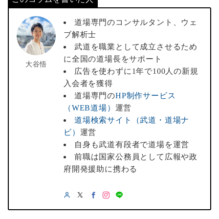
道場専門のコンサルタント、ウェ
ブ解析士
武道を職業として成立させるため
に全国の道場長をサポート
大谷悟
広告を使わずに1年で100人の新規
入会者を獲得
道場専門の
HP制作サービス
（WEB道場）
運営
道場検索サイト（武道・道場ナ
ビ）
運営
自身も武道有段者で道場を運営
前職は国家公務員として広報や政
府開発援助に携わる