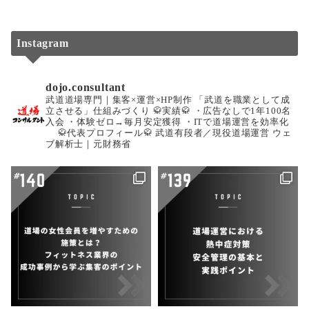
Instagram
dojo.consultant
武道道場専門｜集客×運営×HP制作
「武道を職業として成
立させる」仕組みづくり
🥋実績🥋
・広告なしで1年100名
入会
・体験ゼロ→毎月安定獲得
・ITで道場運営を効率化
🥋代表プロフィール🥋
武道有段者／現役道場運営
ウェ
ブ解析士｜元財務省