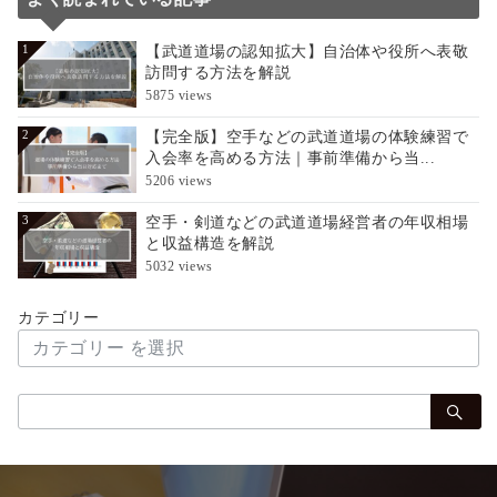
【武道道場の認知拡大】自治体や役所へ表敬
1
訪問する方法を解説
5875 views
【完全版】空手などの武道道場の体験練習で
2
入会率を高める方法｜事前準備から当...
5206 views
空手・剣道などの武道道場経営者の年収相場
3
と収益構造を解説
5032 views
カテゴリー
検
索：