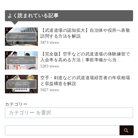
よく読まれている記事
【武道道場の認知拡大】自治体や役所へ表敬
1
訪問する方法を解説
5873 views
【完全版】空手などの武道道場の体験練習で
2
入会率を高める方法｜事前準備から当...
5203 views
空手・剣道などの武道道場経営者の年収相場
3
と収益構造を解説
5027 views
カテゴリー
検
索：