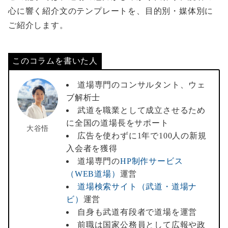
心に響く紹介文のテンプレートを、目的別・媒体別に
ご紹介します。
このコラムを書いた人
道場専門のコンサルタント、ウェ
ブ解析士
武道を職業として成立させるため
に全国の道場長をサポート
大谷悟
広告を使わずに1年で100人の新規
入会者を獲得
道場専門の
HP制作サービス
（WEB道場）
運営
道場検索サイト（武道・道場ナ
ビ）
運営
自身も武道有段者で道場を運営
前職は国家公務員として広報や政