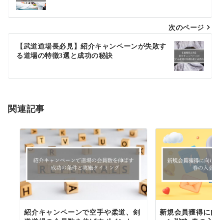
ナ
次のページ
ビ
ゲ
【武道道場長必見】紹介キャンペーンが失敗す
る道場の特徴3選と成功の秘訣
ー
シ
ョ
関連記事
ン
紹介キャンペーンで空手や柔道、剣
新規会員獲得に向