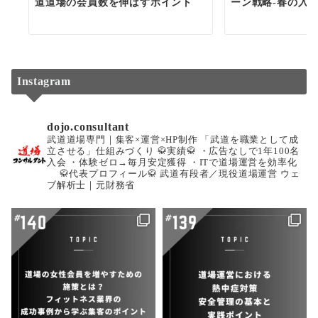
道道場の会員数を伸ばすポイント
ーン戦略-春の入
Instagram
dojo.consultant
武道道場専門｜集客×運営×HP制作
「武道を職業として成
立させる」仕組みづくり
🥋実績🥋
・広告なしで1年100名
入会
・体験ゼロ→毎月安定獲得
・ITで道場運営を効率化
🥋代表プロフィール🥋
武道有段者／現役道場運営
ウェ
ブ解析士｜元財務省