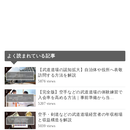
よく読まれている記事
【武道道場の認知拡大】自治体や役所へ表敬
1
訪問する方法を解説
5876 views
【完全版】空手などの武道道場の体験練習で
2
入会率を高める方法｜事前準備から当...
5207 views
空手・剣道などの武道道場経営者の年収相場
3
と収益構造を解説
5039 views