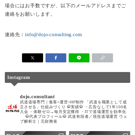
場合にはお手数ですが、以下のメールアドレスまでご
連絡をお願いします。
連絡先︰
info@dojo-consulting.com
Instagram
dojo.consultant
武道道場専門｜集客×運営×HP制作
「武道を職業として成
立させる」仕組みづくり
🥋実績🥋
・広告なしで1年100名
入会
・体験ゼロ→毎月安定獲得
・ITで道場運営を効率化
🥋代表プロフィール🥋
武道有段者／現役道場運営
ウェ
ブ解析士｜元財務省